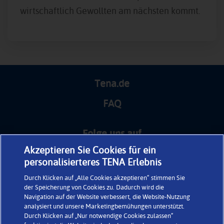
wirtschaftlich Gewollten am nächsten kommt.
Tena.de
FAQ
Folge uns auf
Akzeptieren Sie Cookies für ein
personalisierteres TENA Erlebnis
Facebook
Facebook Men
Youtube
Youtube Men
Instagram Men
Instagram
Durch Klicken auf „Alle Cookies akzeptieren“ stimmen Sie
Women
Women
Women
der Speicherung von Cookies zu. Dadurch wird die
Navigation auf der Website verbessert, die Website-Nutzung
analysiert und unsere Marketingbemühungen unterstützt.
Durch Klicken auf „Nur notwendige Cookies zulassen“